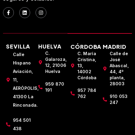
Facebook-
Linkedin
Instagram
f
SEVILLA
HUELVA
CÓRDOBA
MADRID
C.
C. María
Calle de
Calle
Galaroza,
Cristina,
José
Hispano
12, 21006
13,
Abascal,
Aviación,
Huelva
14002
44, 4º
Córdoba
planta,
11,
28003
959 870
AERÓPOLIS,
191
957 784
762
910 053
41300 La
247
Rinconada.
954 501
438