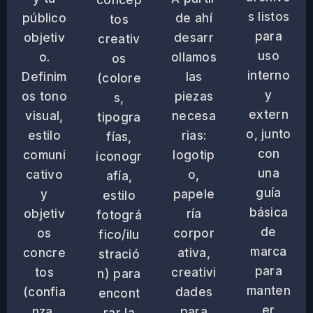
s listos
público
de ahí
tos
para
objetiv
desarr
creativ
uso
o.
ollamos
os
interno
Definim
las
(colore
y
os tono
piezas
s,
extern
visual,
necesa
tipogra
o, junto
estilo
rias:
fías,
con
comuni
logotip
iconogr
una
cativo
o,
afía,
guía
y
papele
estilo
básica
objetiv
ría
fotográ
de
os
corpor
fico/ilu
marca
concre
ativa,
stració
para
tos
creativi
n) para
manten
(confia
dades
encont
er
nza,
para
rar la