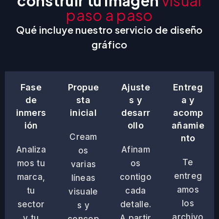
construir tu imagen
visual
paso a paso
Qué incluye nuestro servicio de diseño
gráfico
Fase
Propue
Ajuste
Entreg
de
sta
s y
a y
inmers
inicial
desarr
acomp
ión
ollo
añamie
Cream
nto
Analiza
Afinam
os
Te
mos tu
os
varias
entreg
marca,
contigo
líneas
amos
tu
cada
visuale
los
sector
detalle.
s y
archivo
y tu
A partir
concep